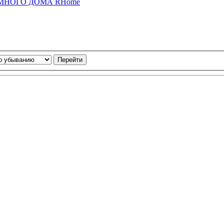
 УМНОГО ДОМА RHome