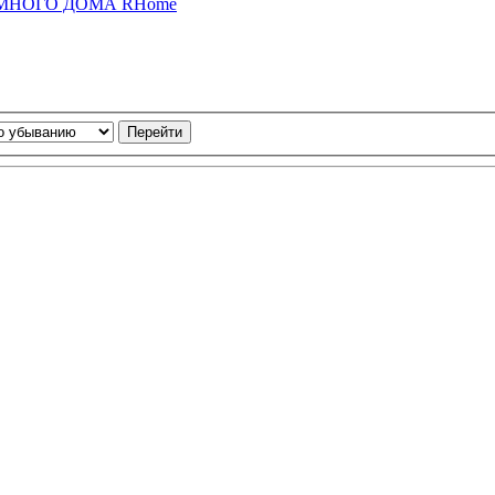
 УМНОГО ДОМА RHome