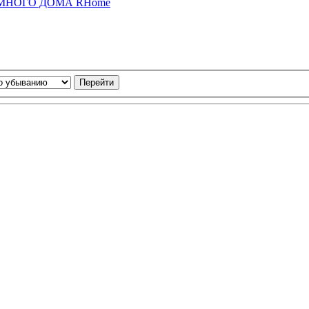
 УМНОГО ДОМА RHome