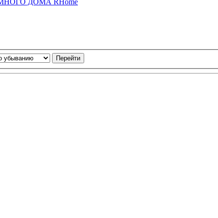
 УМНОГО ДОМА RHome