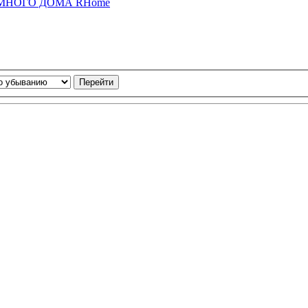
 УМНОГО ДОМА RHome