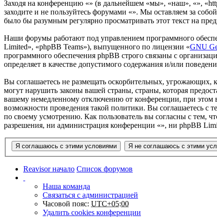
Заходя на конференцию «» (в дальнейшем «мы», «наш», «», «http
заходите и не пользуйтесь форумами «». Мы оставляем за собой
было бы разумным регулярно просматривать этот текст на пред
Наши форумы работают под управлением программного обеспе
Limited», «phpBB Teams»), выпущенного по лицензии «
GNU Gen
программного обеспечения phpBB строго связаны с организаци
определяет в качестве допустимого содержания и/или поведен
Вы соглашаетесь не размещать оскорбительных, угрожающих, 
могут нарушить законы вашей страны, страны, которая предос
вашему немедленному отключению от конференции, при этом ва
возможности проведения такой политики. Вы соглашаетесь с т
по своему усмотрению. Как пользователь вы согласны с тем, ч
разрешения, ни администрация конференции «», ни phpBB Limit
Reavisor начало
Список форумов
Наша команда
Связаться с администрацией
Часовой пояс:
UTC+05:00
Удалить cookies конференции