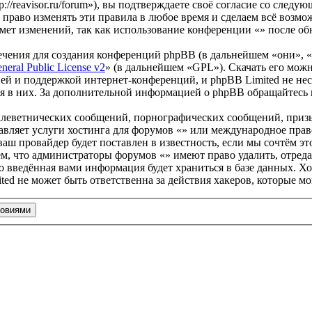
://reavisor.ru/forum»), вы подтверждаете своё согласие со след
 право изменять эти правила в любое время и сделаем всё возмо
мет изменений, так как использование конференции «» после об
чения для создания конференций phpBB (в дальнейшем «они», 
eral Public License v2
» (в дальнейшем «GPL»). Скачать его мож
ей и поддержкой интернет-конференций, и phpBB Limited не нес
ия в них. За дополнительной информацией о phpBB обращайтесь
клеветнических сообщений, порнографических сообщений, приз
тавляет услуги хостинга для форумов «» или международное пра
ш провайдер будет поставлен в известность, если мы сочтём эт
ем, что администраторы форумов «» имеют право удалить, отреда
то введённая вами информация будет храниться в базе данных. Х
ed не может быть ответственна за действия хакеров, которые м