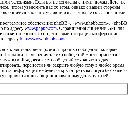
ующими условиями. Если вы не согласны с ними, пожалуйста, не
жное, чтобы уведомить вас об этом, однако с вашей стороны
новления/исправления условий означает ваше согласие с ними.
«программное обеспечение phpBB», «www.phpbb.com», «phpBB
но по адресу
www.phpbb.com
. Ограничения лицензии GPL для
ёт ответственности за то, что администрация конференций
 по адресу
https://www.phpbb.com/
.
ывов к национальной розни и прочих сообщений, которые
во. Попытки размещения таких сообщений могут привести к
о нужным. IP-адреса всех сообщений сохраняются для
ктировать, перенести или закрыть любую тему в любое время
отя эта информация не будет открыта третьим лицам без вашего
огут привести к несанкционированному доступу к ней.