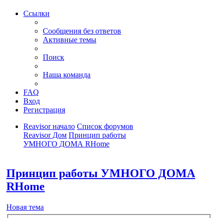
Ссылки
Сообщения без ответов
Активные темы
Поиск
Наша команда
FAQ
Вход
Регистрация
Reavisor начало
Список форумов
Reavisor Дом
Принцип работы
УМНОГО ДОМА RHome
Поиск
Принцип работы УМНОГО ДОМА
RHome
Новая тема