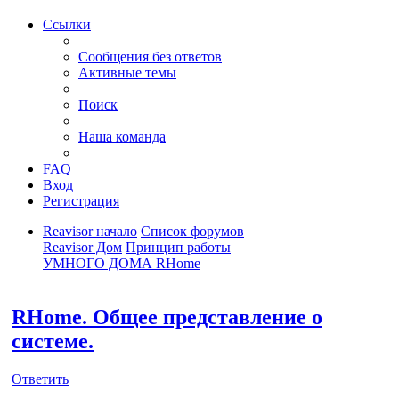
Ссылки
Сообщения без ответов
Активные темы
Поиск
Наша команда
FAQ
Вход
Регистрация
Reavisor начало
Список форумов
Reavisor Дом
Принцип работы
УМНОГО ДОМА RHome
Поиск
RHome. Общее представление о
системе.
Ответить