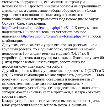
стоимость оборудования, его монтаж, настройку и
использование. Простота никаким образом не ограничивает
функционал, а стандартные наборы оборудования (блоки
управления и исполнительные модули) являются
универсальными и настраиваются под необходимые задачи.
Основа - блок управления.
http://reavisor.ru/forum/viewtopic.php?f=4&t=2
К нему можно
подключить 10 исполнительных устройств разного
назначения
http://reavisor.ru/forum/viewforum.php?f=4
в любой
комбинации.
Допустим, если захотели управлять только розетками или
группами розеток, то к одному блоку управления можно
подключить 10 исполнительных модулей (OUT) по 8
устройств (розеток или групп) на каждый. Итого получаем 80
(10х8) управляемых, независящих, работающих по
персональному сценарию, устройств.
Другой вариант: к блоку управления подключаем 7 (OUT) и 3
(IN). В такой комбинации можно управлять, допустим ... 30-ю
розетками, 26-ю группами освещения и использовать 24
выключателя, которые физически не привязаны к
определенному устройству, т.е. определенный выключатель
сегодня может включать свет в прихожей, а завтра - открыть
ворота в гараж.
Каждое устройство в системе четко выполняет свои задачи.
Блок управления выполняет роль мозга. Принимая